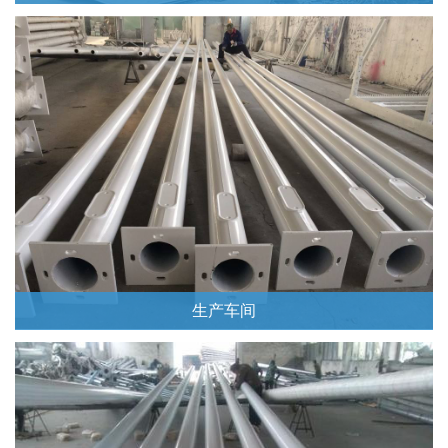
Read More
生产车间
Read More