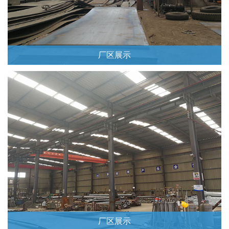
厂区展示
Read More
厂区展示