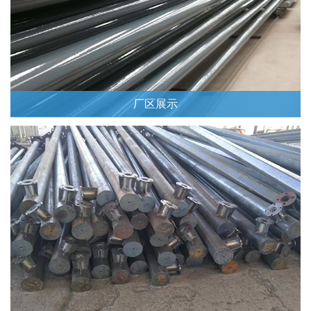
厂区展示
Read More