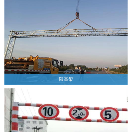
限高架
Read More