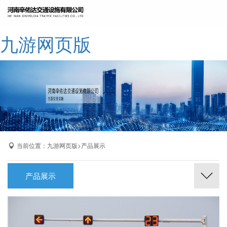
网站九游网页版
九游网页版
公司简介
九游网页版
产品展示
成功案例
厂区展示
当前位置：
>
九游网页版
产品展示
九游网页版-九游（中国）
产品展示