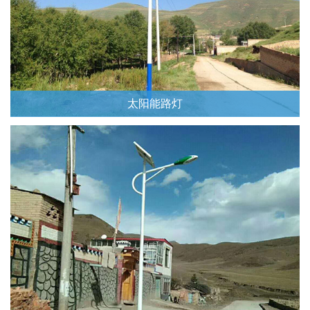
太阳能路灯
Read More