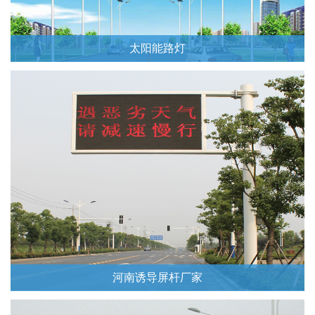
太阳能路灯
Read More
河南诱导屏杆厂家