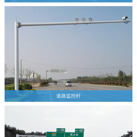
Read More
道路监控杆
Read More