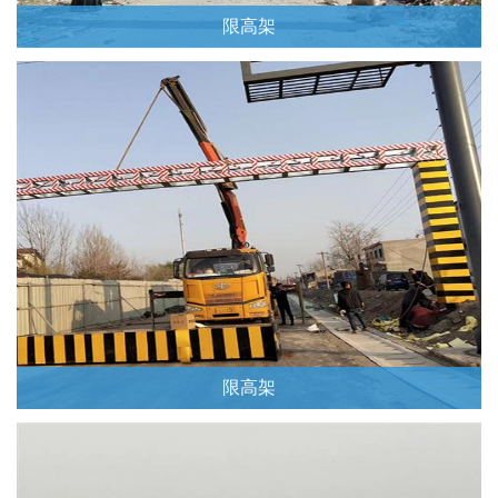
限高架
Read More
限高架
Read More