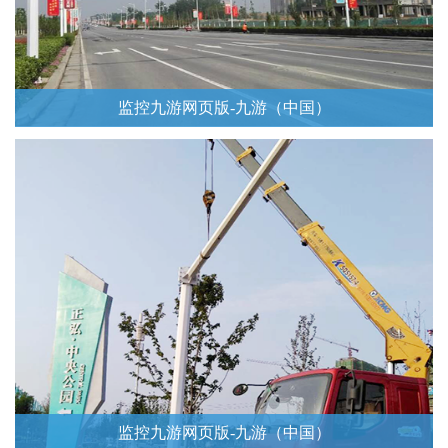
监控九游网页版-九游（中国）
Read More
监控九游网页版-九游（中国）