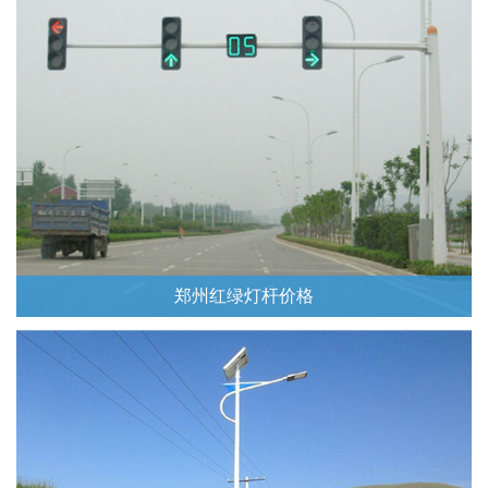
Read More
郑州红绿灯杆价格
Read More