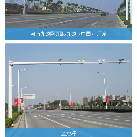
河南九游网页版-九游（中国） 厂家
Read More
监控杆