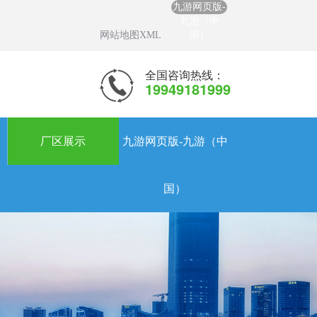
九游网页版-
九游（中
网站地图XML
国）
全国咨询热线：
19949181999
厂区展示
九游网页版-九游（中
国）