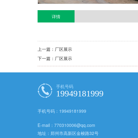
详情
上一篇：
厂区展示
下一篇：
厂区展示
手机号码
19949181999
手机号码：19949181999
E-mail：770310006@qq.com
地址：郑州市高新区金梭路32号