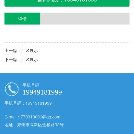
详情
上一篇：
厂区展示
下一篇：
厂区展示
手机号码
19949181999
手机号码：19949181999
E-mail：770310006@qq.com
地址：郑州市高新区金梭路32号