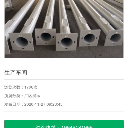
生产车间
浏览次数：1790次
所属分类：厂区展示
发布日期：2020-11-27 09:23:45
咨询热线：19949181999