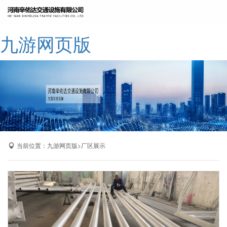
网站九游网页版
九游网页版
公司简介
九游网页版
产品展示
成功案例
厂区展示
当前位置：
>
九游网页版
厂区展示
九游网页版-九游（中国）