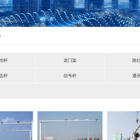
）
控杆
龙门架
路
志杆
信号杆
通