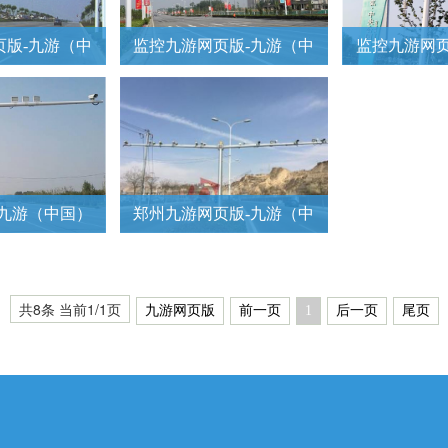
页版-九游（中
监控九游网页版-九游（中
监控九游网页
 厂家
国）
国
 More
Read More
Read
-九游（中国）
郑州九游网页版-九游（中
国） 价格
 More
共8条 当前1/1页
Read More
九游网页版
前一页
1
后一页
尾页