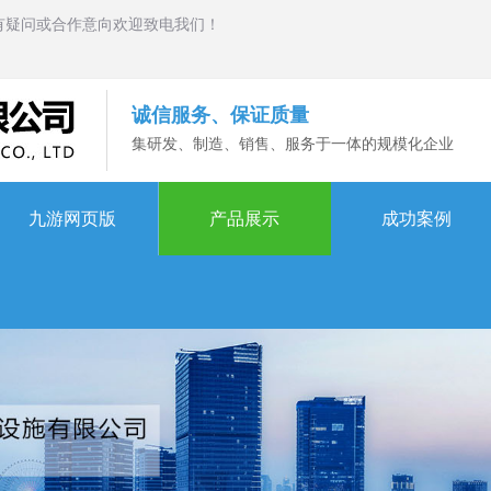
有疑问或合作意向欢迎致电我们！
诚信服务、保证质量
集研发、制造、销售、服务于一体的规模化企业
九游网页版
产品展示
成功案例