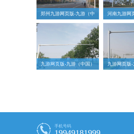
郑州九游网页版-九游（中
河南九游网
国） 生产厂家
国）
Read More
Read
九游网页版-九游（中国）
九游网页版
Read More
Read
手机号码
19949181999