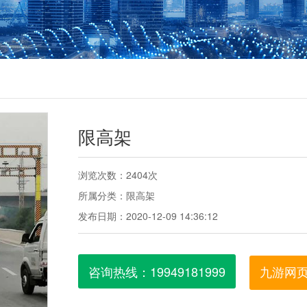
限高架
浏览次数：2404次
所属分类：限高架
发布日期：2020-12-09 14:36:12
咨询热线：19949181999
九游网页