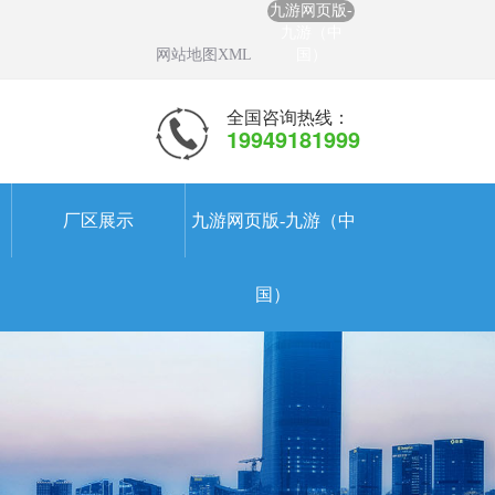
九游网页版-
九游（中
网站地图XML
国）
全国咨询热线：
19949181999
厂区展示
九游网页版-九游（中
国）