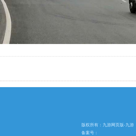
版权所有：九游网页版-九游
备案号：