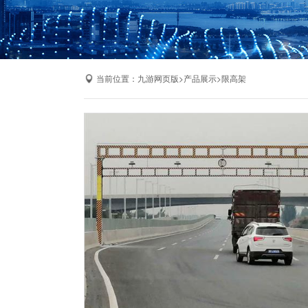
当前位置：
>
>
九游网页版
产品展示
限高架