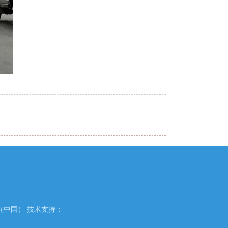
（中国） 技术支持：