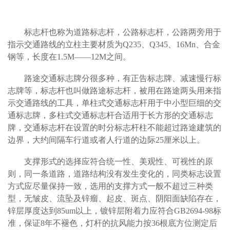
标志杆也称为道路标志杆，公路标志杆，公路两旁用于
指示交通路线的立柱主要材质为Q235、Q345、16Mn、合金
钢等，长度在1.5M——12M之间。
路途交通标志牌分很多种，有正告标志牌、减速慢行标
志牌等，标志杆也叫做路途标志杆，被用在路途两头用来指
示交通路线的工具，单柱式交通标志杆用于中小型巨细的交
通标志牌，多柱式交通标志杆合适用于长方形的交通标志
牌，交通标志杆在设置的时分标志杆柱不能超过路途建筑的
边界，大约间隔车行道或者人行道的边际25厘米以上。
支撑形式的选择应符合统一性、美观性、可视性的原
则，同一条道路，道路结构没有发生变化的，同类标志设置
方式应尽量保持一致，选用的支撑方式一般不超过三种类
型，无皱皮、流坠及锌瘤、起皮、斑点、阴阳面缺陷存在，
锌层厚度达到85um以上，镀锌层附着力应符合GB2694-98标
准，保证8年不褪色，灯杆的抗风能力按36根底方位测定后