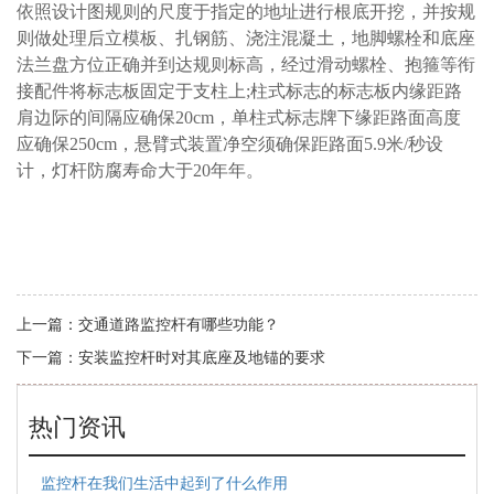
依照设计图规则的尺度于指定的地址进行根底开挖，并按规
则做处理后立模板、扎钢筋、浇注混凝土，地脚螺栓和底座
法兰盘方位正确并到达规则标高，经过滑动螺栓、抱箍等衔
接配件将标志板固定于支柱上;柱式标志的标志板内缘距路
肩边际的间隔应确保20cm，单柱式标志牌下缘距路面高度
应确保250cm，悬臂式装置净空须确保距路面5.9米/秒设
计，灯杆防腐寿命大于20年年。
上一篇：
交通道路监控杆有哪些功能？
下一篇：
安装监控杆时对其底座及地锚的要求
热门资讯
监控杆在我们生活中起到了什么作用