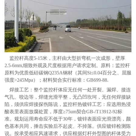
监控杆高度5-15米，主杆由大型折弯机一次成形，壁厚
2.5-6mm,细致外观及尺度根据用户请求定制。原料：监控杆
原料为优质低硅碳钢Q235A钢材（其间Si≤0.04百分之、屈服
强度>245Mpa）；材料契合实行标准：GB699-88.
焊接工艺：整个监控杆体应无任何一处开裂、漏焊、接连
气孔、咬边等，焊缝光滑平整，无凸凹坎坷，无任何焊接缺
陷，须供应焊接探伤陈说，监控杆热镀锌工艺：应选用热浸
酸表里表面放腐处置，厚度≥75um契合GB-/T13912-92标
准。规划运用寿命应不低于30年，镀锌表面应光滑漂亮，颜
色基本共同，捶击实验后不起皮、不掉落。供应镀锌检测陈
说。按承受相应风速请求，供应根据灯杆外型图的杆体受力