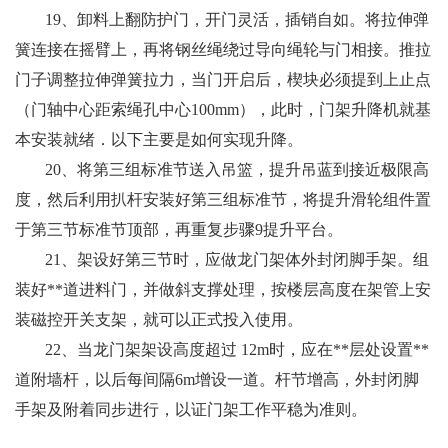
19
、卸料上翻防护门，开门灵活，插销自如。将拉伸弹
簧连接在摇臂上，再将钢丝绳绕过导向绳轮与门相接。推拉
门子调整拉伸弹簧拉力，当门开启后，楔块必须提到上止点
（门轴中心距索绳孔中心100mm），此时，门架升降机就基
本安装就绪．以下主要是如何实现升降。
20
、将第三组标准节送入吊篮，提升吊蓝到接近极限高
度，然后利用扒杆安装好第三组标准节，将提升滑轮组件置
于第三节标准节顶部，再重复步骤9提升平台。
21
、架设好第三节时，应做龙门架体外封闭脚手架。组
装好**道进料门，并做斜支撑处理，按楼层高度在架管上安
装磁控开关支架，就可以正式投入使用。
22
、当龙门架架设高度超过 12m时，应在**层处设置**
道附墙杆，以后每间隔6m增设一道。杆节增高，外封闭脚
手架及附着同步进行，以证门架工作平稳为准则。