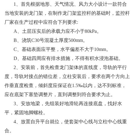
1
、首先根据地形、天气情况、风力大小设计一款符合
当地安装的龙门架，在制作龙门架监控杆的基础时，监控杆
厂家在生产过程中应符合下列要求:
A
、土层压实后的承载力应不小于80kPa。
B
、浇筑C30号混凝土厚度500mm。
C
、基础表面应平整，水平偏差不大于10mm。
D
、基础四周应有排水措施，不得有积水浸泡基础。
2
、安装前，首先检查龙门架体的直线度，导轨的平行
度，导轨对接点的错位差，立柱安装后，要求在两个方向上
作垂直度检查，倾斜度应保证在1.5‰以内，达不到标准，
应在底架下塞垫调整片，直到调整到符合要求为止。
3
、安放地梁，先组装好地滑轮再连接底盘，找好水
平，紧固地脚螺栓。
4
、放置自升平台就位，使套架中心线与立柱中心线重
合。