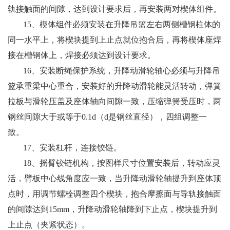
轨接触面的间隙，达到设计要求后，再安装两对楔体组件。
15
、楔体组件必须安装在升降吊篮左右两侧槽钢柱体的
同一水平上，将楔块提到上止点就位抱合后，再将楔体座焊
接在槽钢体上，焊接必须达到设计要求。
16
、安装断绳保护系统，升降动滑轮轴心必须与升降吊
篮承重梁中心重合，安装好的升降动滑轮能灵活转动，弹簧
拉板与滑轮压盖及座体轴向间隙一致，压缩弹簧受压时，两
钢丝间隙大于或等于0.1d（d是钢丝直径），四组调整一
致。
17
、安装杠杆，连接铰链。
18
、摇臂铰链机构，按图样尺寸位置安装后，转动应灵
活，臂板中心线角度应一致，当升降动滑轮轴提升到座体顶
点时，用调节螺栓调整四个楔块，抱合摩擦面与导轨接触面
的间隙达到15mm，升降动滑轮轴降到下止点，楔块提升到
上止点（夹紧状态）。