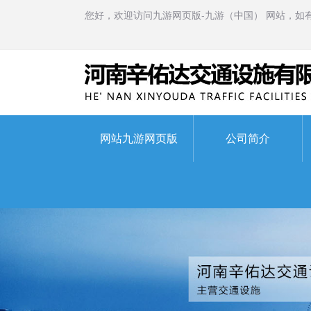
您好，欢迎访问九游网页版-九游（中国） 网站，如
网站九游网页版
公司简介
九游网页版