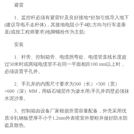
避雷
1
、监控杆必须有避雷针及良好接地*好加引线导入地下
(建议导电不走杆体)，其接地电阻小于4欧;方向与行车道垂
直(或按工程师要求)地脚螺栓作为主筋;
安装
1
、杆旁、控制箱旁、电缆拐弯处、电缆管直线长度超
过50米时或两端电缆管不在同一平面相距100 mm以上时，
必须设置手孔井。
2
、手孔井的内围尺寸要求为500（长）×500（宽）
×600（深）MM，用砾石铺层作为渗水用;手孔井四壁必须抹
水泥沙浆。
3
、控制箱由设备厂家根据所需容量配备，外壳采用优
质冷轧钢板壁厚不小于1.2mm外表喷室外塑粉并做好防水防
盗及散热。