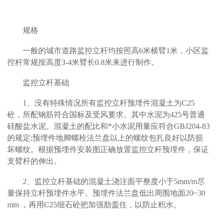
规格
一般的城市道路监控立杆均按照高6米横臂1米，小区监
控杆常规按高度3-4米臂长0.8米来进行制作。
监控立杆基础
1
、没有特殊情况所有监控立杆预埋件混凝土为C25
砼，所配钢筋符合国标及受风要求。其中水泥为425号普通
硅酸盐水泥。混凝土的配比和*小水泥用量应符合GBJ204-83
的规定;预埋件地脚螺栓法兰盘以上的螺纹包扎良好以防损
坏螺纹。根据预埋件安装图正确放置监控立杆预埋件，保证
支臂杆的伸出。
2
、监控立杆基础的混凝土浇注面平整度小于5mm/m尽
量保持立杆预埋件水平。预埋件法兰盘低出周围地面20~30
mm ，再用C25细石砼把加强肋盖住，以防止积水。