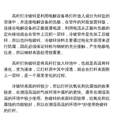
高杆灯冷镀锌是利用电解设备将灯杆放入成分为锌盐的
溶液中，并连接电解设备的负极，在管件的对面放置锌版，
连接在电解设备的正极接通电源，利用电流从正极向负极的
定向移动就会在管件上沉积一层锌，冷镀管件是先加工后镀
锌，所以也叫电镀锌。冷镀锌涂料主要通过电化学原理来进
行防腐，因此必须保证锌粉与钢材的充分接触，产生电极电
位差，所以钢材表面处理很重要。
高杆灯热镀锌是将高杆灯放入锌池中，也就是高温将锌
液化，变为液体，江灯杆房中其中浸透，就会在灯杆表面附
上一层锌，是一个屋里变化的过程。
冷镀锌表面的锌较少，所以灯杆抗氧化和抗腐蚀的效果
较差，在潮湿高温的气候环境中腐朽的更快。通常在潮湿高
温的环境中较少使用。热镀锌的表面锌层较厚，抗氧化和抗
腐蚀的功能较好，所以在潮湿高温的环境中*好使用热镀锌
的灯杆。