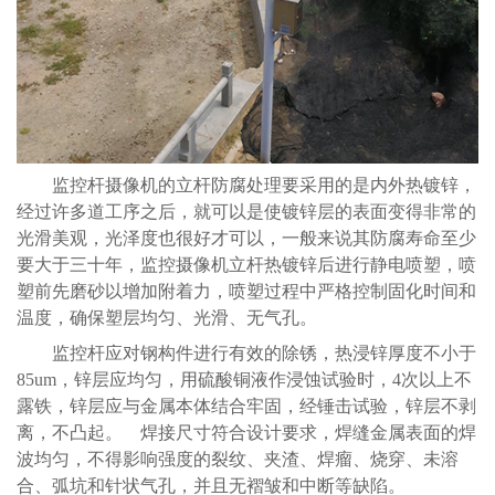
监控杆摄像机的立杆防腐处理要采用的是内外热镀锌，
经过许多道工序之后，就可以是使镀锌层的表面变得非常的
光滑美观，光泽度也很好才可以，一般来说其防腐寿命至少
要大于三十年，监控摄像机立杆热镀锌后进行静电喷塑，喷
塑前先磨砂以增加附着力，喷塑过程中严格控制固化时间和
温度，确保塑层均匀、光滑、无气孔。
监控杆应对钢构件进行有效的除锈，热浸锌厚度不小于
85um，锌层应均匀，用硫酸铜液作浸蚀试验时，4次以上不
露铁，锌层应与金属本体结合牢固，经锤击试验，锌层不剥
离，不凸起。 焊接尺寸符合设计要求，焊缝金属表面的焊
波均匀，不得影响强度的裂纹、夹渣、焊瘤、烧穿、未溶
合、弧坑和针状气孔，并且无褶皱和中断等缺陷。