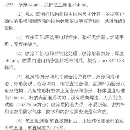
q235，壁厚≥4mm，底部法兰厚度≥14mm。
（2）规划:监测杆结构和根本结构尺寸计算，依据客户
确认的形状和制造商的结构参数依据地震等级6 风阻等级8
设防。
（3）焊接工艺:应选用电焊焊接。整杆无焊漏，焊缝平
坦，无焊接缺点。
（4）喷涂工艺:镀锌后钝化处理，喷涂附着力好，厚度
≥65μm。喷雾由进口精密塑料粉末制成。契合astm d3359-83
标准。
（5）机身感:外形和尺寸契合用户要求，外形润滑和
谐，外形美观，色彩均匀，钢管直径合理。监测杆为圆形八
角形结构，八角锥形杆整体上无变形和变形。杆体圆度标准
为1.0mm≤。杆的表面润滑均匀，没有横向焊接。刀片划痕
试验（25×25mm方形）喷涂层附着力强，不易脱落。密封杆
和顶部用防水气体，防水和内部泄漏办法是牢靠的。
（6）笔直度测验:笔直极架起后，用经纬仪测验杆的双
向笔直度，笔直误差为1.0≤％。