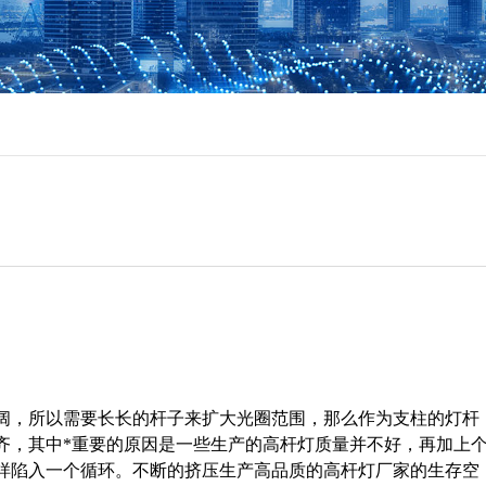
阔，所以需要长长的杆子来扩大光圈范围，那么作为支柱的灯杆
齐，其中*重要的原因是一些生产的高杆灯质量并不好，再加上
样陷入一个循环。不断的挤压生产高品质的高杆灯厂家的生存空