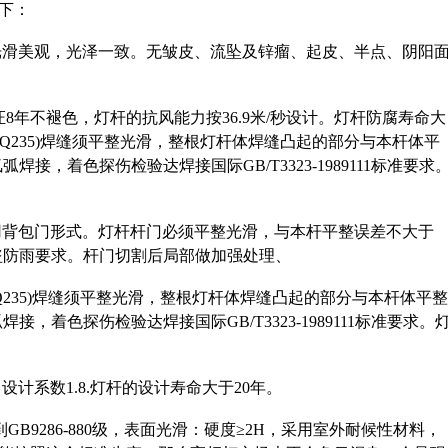
下：
光滑美观，光泽一致。无皱皮、流坠及锌瘤、起皮、半点、阴阳
保证8年不褪色，灯杆的抗风能力按36.9米/秒设计。灯杆防腐寿命大
Q235)焊缝须平整光滑，整根灯杆体焊缝凸起的部分与本杆体平
接，着色探伤检验达焊接国际GB/T3323-1989111标准要求
用背包门形式。灯杆杆门必须平整光滑，与本杆平整误差不大于
盗防雨要求。杆门切割后局部做加强处理、
235)焊缝须平整光滑，整根灯杆体焊缝凸起的部分与本杆体平整
，着色探伤检验达焊接国际GB/T3323-1989111标准要求。
计系数1.8.灯杆的设计寿命大于20年。
GB9286-880级，表面光滑：硬度≥2H，采用室外耐候性材料，