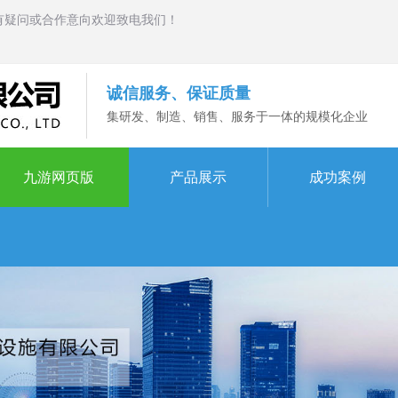
有疑问或合作意向欢迎致电我们！
诚信服务、保证质量
集研发、制造、销售、服务于一体的规模化企业
九游网页版
产品展示
成功案例