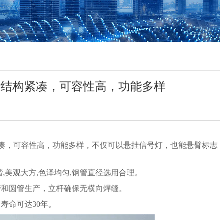
计结构紧凑，可容性高，功能多样
紧凑，可容性高，功能多样，不仅可以悬挂信号灯，也能悬臂标志
,美观大方,色泽均匀,钢管直径选用合理。
管和圆管生产，立杆确保无横向焊缝。
寿命可达30年。