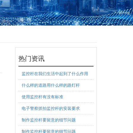
热门资讯
监控杆在我们生活中起到了什么作用
什么样的道路用什么样的路灯杆
使用监控杆有没有标准
电子警察抓拍监控杆的安装要求
制作监控杆要留意的细节问题
制作监控杆要留意的细节问题