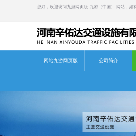
您好，欢迎访问九游网页版-九游（中国） 网站，如
网站九游网页版
公司简介
九游网页版