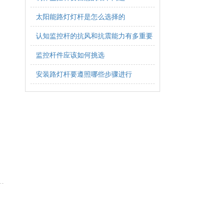
太阳能路灯灯杆是怎么选择的
认知监控杆的抗风和抗震能力有多重要
监控杆件应该如何挑选
安装路灯杆要遵照哪些步骤进行