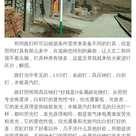
郑州路灯杆可以根据条件需求来装备不同的灯具，但是
照明灯具有那么多中，在选购也特别的麻烦，让人丈二和尚
摸不着头脑，灯具种类有很多，这篇文章我就来给大家进行
区分，解惑。
路灯当中常见的，LED灯，金卤灯，高压钠灯，白炽
灯，水银蒸汽灯。
路灯照明用高压钠灯*好就是D金属卤化物灯。从照明
专业角度讲，白炽灯的显色性*好，但光通量低，光效差，
它的发光原理是热辐射发光；水银蒸汽灯和常见的日光灯一
样，都叫荧光灯，发光原理相同，都是靠气体电离激发荧光
粉发光，它的显色性低，但光通量和光效均比白炽灯好的
多；霓虹灯除了好看以外，几乎没什么其他好处，所能提供
的照度极低，不能做专门的照明灯；金属卤化物灯的各方面