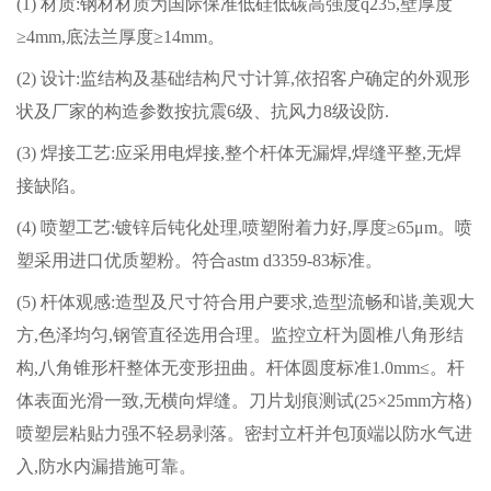
(1)
材质:钢材材质为国际保准低硅低碳高强度q235,壁厚度
≥4mm,底法兰厚度≥14mm。
(2)
设计:监结构及基础结构尺寸计算,依招客户确定的外观形
状及厂家的构造参数按抗震6级、抗风力8级设防.
(3)
焊接工艺:应采用电焊接,整个杆体无漏焊,焊缝平整,无焊
接缺陷。
(4)
喷塑工艺:镀锌后钝化处理,喷塑附着力好,厚度≥65μm。喷
塑采用进口优质塑粉。符合astm d3359-83标准。
(5)
杆体观感:造型及尺寸符合用户要求,造型流畅和谐,美观大
方,色泽均匀,钢管直径选用合理。监控立杆为圆椎八角形结
构,八角锥形杆整体无变形扭曲。杆体圆度标准1.0mm≤。杆
体表面光滑一致,无横向焊缝。刀片划痕测试(25×25mm方格)
喷塑层粘贴力强不轻易剥落。密封立杆并包顶端以防水气进
入,防水内漏措施可靠。