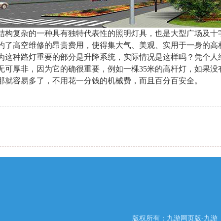
结构复杂的一种具有独特代表性的照明灯具，也是大型广场及十
约了高空维修的昂贵费用，使得集大气、美观、实用于一身的高
为这种路灯重要的部分是升降系统，实际情况是这样吗？凭个人
可厚非，因为它的确很重要，例如一棵35米的高杆灯，如果没有
那就容易多了，不用花一分钱的机械费，而且百分百安全。
版权所有：九游网页版-九游