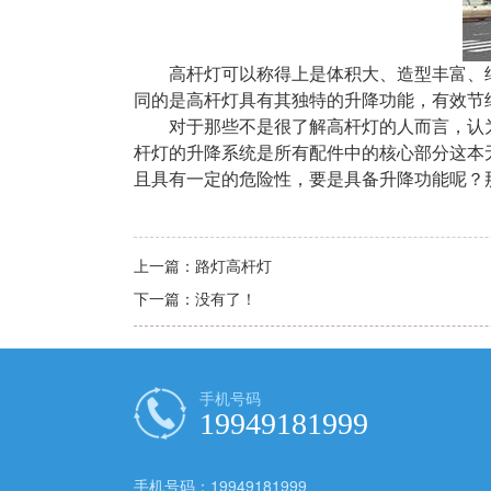
高杆灯可以称得上是体积大、造型丰富、
同的是高杆灯具有其独特的升降功能，有效节
对于那些不是很了解高杆灯的人而言，认
杆灯的升降系统是所有配件中的核心部分这本无
且具有一定的危险性，要是具备升降功能呢？
上一篇：
路灯高杆灯
下一篇：
没有了！
手机号码
19949181999
手机号码：19949181999