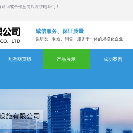
有疑问或合作意向欢迎致电我们！
诚信服务、保证质量
集研发、制造、销售、服务于一体的规模化企业
九游网页版
产品展示
成功案例