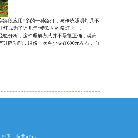
字路段应用*多的一种路灯，与传统照明灯具不
杆灯成为了近几年*受欢迎的路灯之一。
经验分析，这种理解方式并不是很正确，说高
升降功能，维修一次至少要在600元左右，而
（中国） 技术支持：