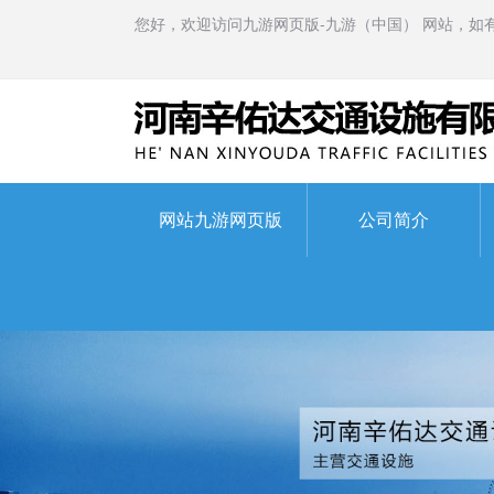
您好，欢迎访问九游网页版-九游（中国） 网站，如
网站九游网页版
公司简介
九游网页版