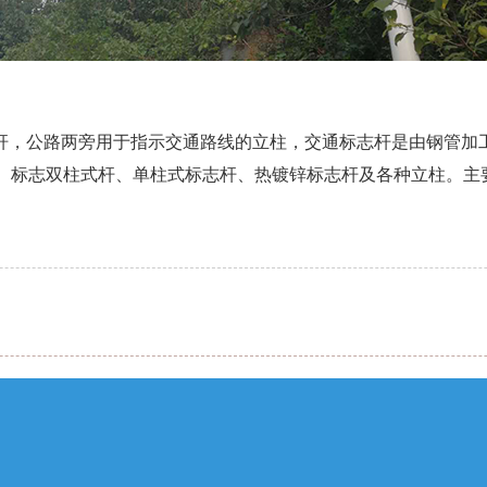
杆，公路两旁用于指示交通路线的立柱，交通标志杆是由钢管加
、标志双柱式杆、单柱式标志杆、热镀锌标志杆及各种立柱。主