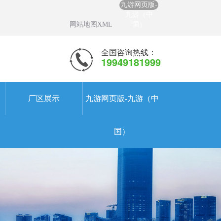
九游网页版-
九游（中
网站地图XML
国）
全国咨询热线：
19949181999
厂区展示
九游网页版-九游（中
国）