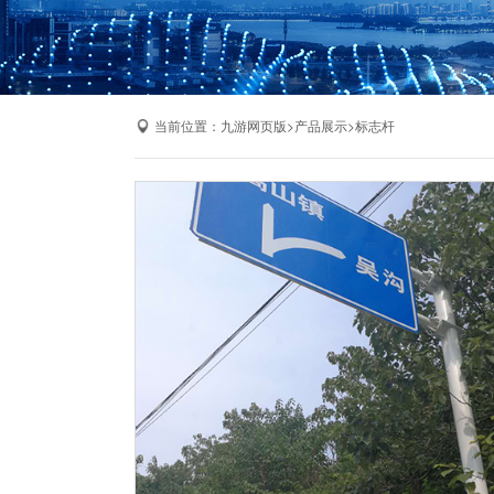
当前位置：
>
>
九游网页版
产品展示
标志杆