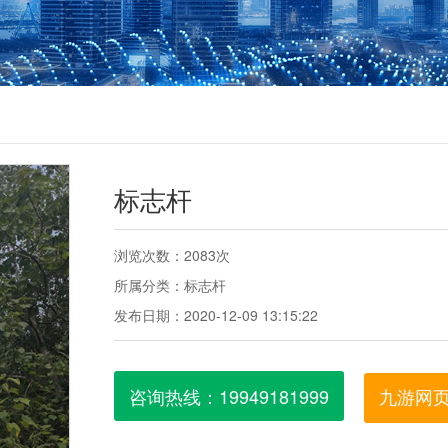
标志杆
浏览次数：2083次
所属分类：标志杆
发布日期：2020-12-09 13:15:22
咨询热线：19949181999
九游网页