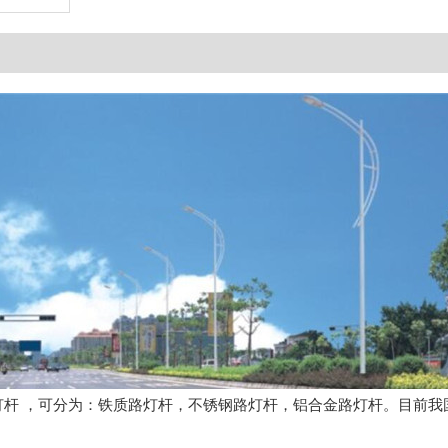
灯杆 ，可分为：铁质路灯杆，不锈钢路灯杆，铝合金路灯杆。目前我