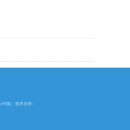
（中国） 技术支持：