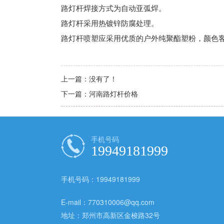
路灯杆焊接方式为自动亚弧焊。
路灯杆采用热镀锌防腐处理。
路灯杆喷塑应采用优质的户外纯聚酯塑粉，颜色
上一篇：
没有了！
下一篇：
河南路灯杆价格
手机号码
19949181999
手机号码：19949181999
E-mail：770310006@qq.com
地址：郑州市高新区金梭路32号