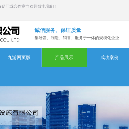
有疑问或合作意向欢迎致电我们！
诚信服务、保证质量
集研发、制造、销售、服务于一体的规模化企业
九游网页版
产品展示
成功案例