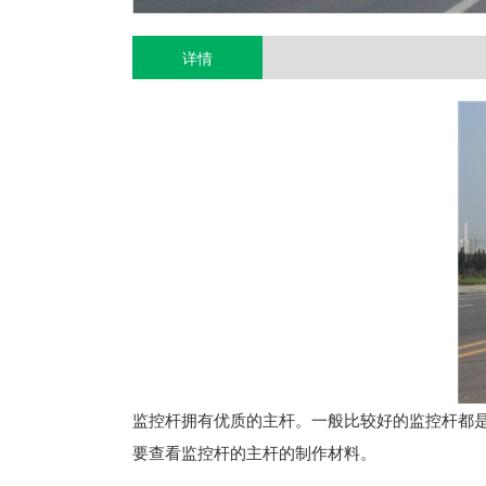
详情
监控杆拥有优质的主杆。一般比较好的监控杆都
要查看监控杆的主杆的制作材料。