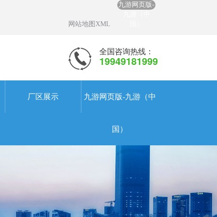
九游网页版-
九游（中
网站地图XML
国）
全国咨询热线：
19949181999
厂区展示
九游网页版-九游（中
国）