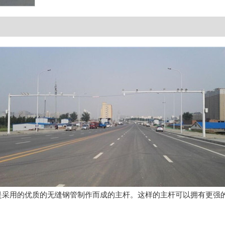
是采用的优质的无缝钢管制作而成的主杆。这样的主杆可以拥有更强