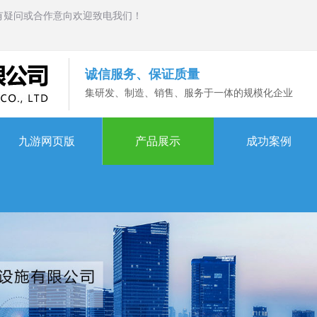
有疑问或合作意向欢迎致电我们！
诚信服务、保证质量
集研发、制造、销售、服务于一体的规模化企业
九游网页版
产品展示
成功案例