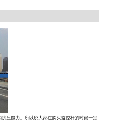
的抗压能力。所以说大家在购买监控杆的时候一定