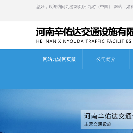
您好，欢迎访问九游网页版-九游（中国） 网站，如
网站九游网页版
公司简介
九游网页版