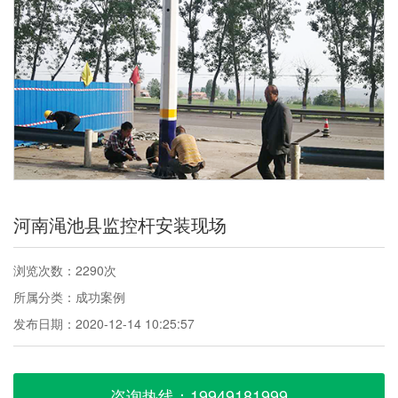
河南渑池县监控杆安装现场
浏览次数：2290次
所属分类：成功案例
发布日期：2020-12-14 10:25:57
咨询热线：19949181999