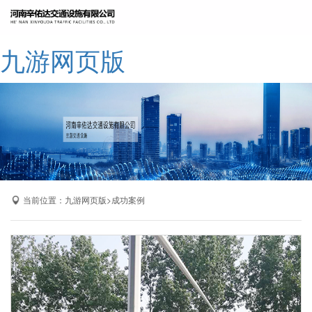
网站九游网页版
九游网页版
公司简介
九游网页版
产品展示
成功案例
厂区展示
当前位置：
>
九游网页版
成功案例
九游网页版-九游（中国）